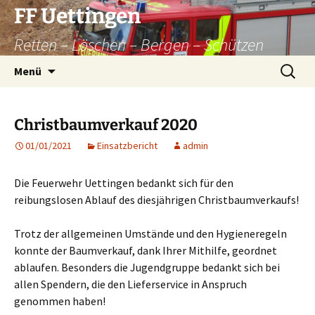
Zum
FF Uettingen
Inhalt
Retten – Löschen – Bergen – Schützen
springen
Suchen
Menü
nach:
Christbaumverkauf 2020
01/01/2021
Einsatzbericht
admin
Die Feuerwehr Uettingen bedankt sich für den
reibungslosen Ablauf des diesjährigen Christbaumverkaufs!
Trotz der allgemeinen Umstände und den Hygieneregeln
konnte der Baumverkauf, dank Ihrer Mithilfe, geordnet
ablaufen. Besonders die Jugendgruppe bedankt sich bei
allen Spendern, die den Lieferservice in Anspruch
genommen haben!