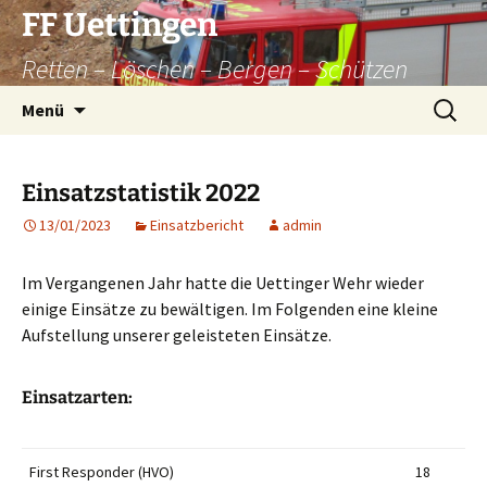
Zum
FF Uettingen
Inhalt
Retten – Löschen – Bergen – Schützen
springen
Suchen
Menü
nach:
Einsatzstatistik 2022
13/01/2023
Einsatzbericht
admin
Im Vergangenen Jahr hatte die Uettinger Wehr wieder
einige Einsätze zu bewältigen. Im Folgenden eine kleine
Aufstellung unserer geleisteten Einsätze.
Einsatzarten:
First Responder (HVO)
18