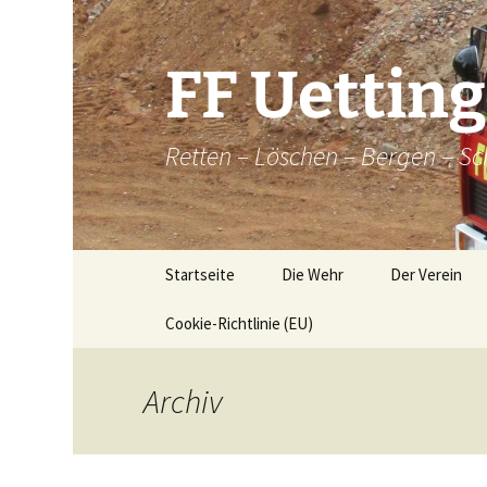
Zum
Inhalt
springen
FF Uettin
Retten – Löschen – Bergen – Sc
Startseite
Die Wehr
Der Verein
Cookie-Richtlinie (EU)
Die Wehr
Der Verein
Aktive
Chronik
Archiv
Atemschutz
Historische
Brandkatatst
Maschinisten
Dorfordnung 