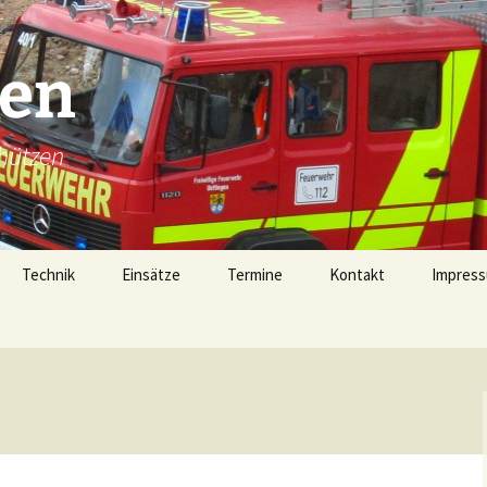
gen
hützen
Technik
Einsätze
Termine
Kontakt
Impress
Technik
Einsätze 2026
Fahrzeugübersicht
Einsätze 2025
LF16 (40/1)
Gerätehaus
Einsätze 2024
TSF-W (46/1)
rophen
Alarmierung
Einsätze 2023
MZF (11/1)
von 1728