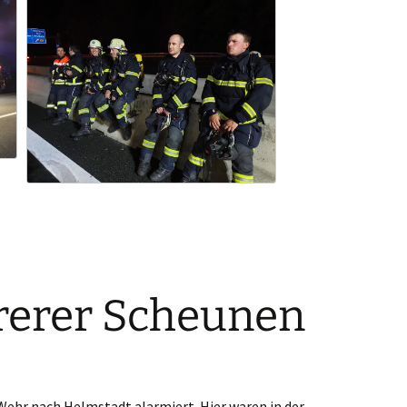
rerer Scheunen
Wehr nach Helmstadt alarmiert. Hier waren in der