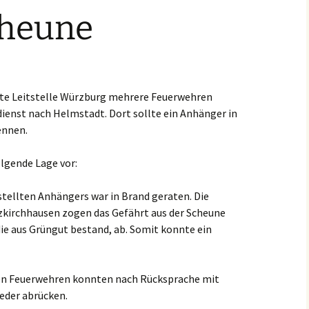
cheune
Einsätze 2022
Fahrzeuge in
HLF2
Beschaffung
Einsätze 2021
Frühere Fahrzeuge
Früh
Einsätze 2020
MTW 
erte Leitstelle Würzburg mehrere Feuerwehren
enst nach Helmstadt. Dort sollte ein Anhänger in
Einsätze 2019
TSF 
rennen.
Einsätze 2018
olgende Lage vor:
Einsätze 2017
stellten Anhängers war in Brand geraten. Die
Einsätze 2016
zkirchhausen zogen das Gefährt aus der Scheune
ie aus Grüngut bestand, ab. Somit konnte ein
Einsätze 2015
en Feuerwehren konnten nach Rücksprache mit
ieder abrücken.