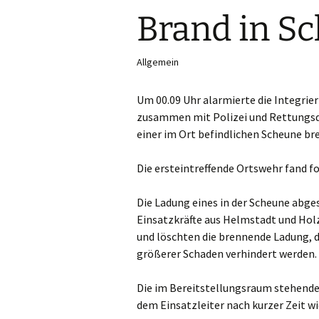
Brand in S
First Responder
Jugendfeuerwehr
Allgemein
Kinderfeuerwehr
Um 00.09 Uhr alarmierte die Integri
zusammen mit Polizei und Rettungsdi
Nachwuchs gesucht!
einer im Ort befindlichen Scheune b
Die ersteintreffende Ortswehr fand f
Die Ladung eines in der Scheune abge
Einsatzkräfte aus Helmstadt und Hol
und löschten die brennende Ladung, d
größerer Schaden verhindert werden.
Die im Bereitstellungsraum stehend
dem Einsatzleiter nach kurzer Zeit w