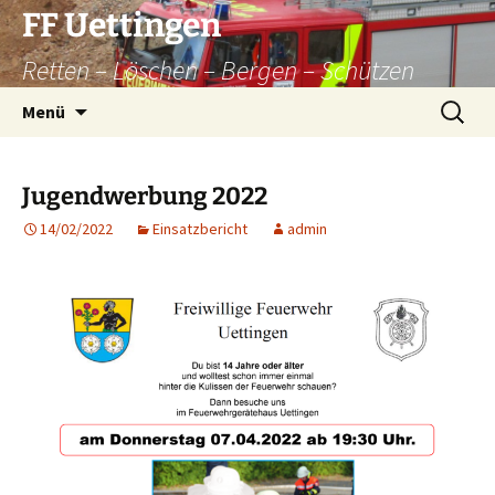
Zum
FF Uettingen
Inhalt
Retten – Löschen – Bergen – Schützen
springen
Suchen
Menü
nach:
Jugendwerbung 2022
14/02/2022
Einsatzbericht
admin