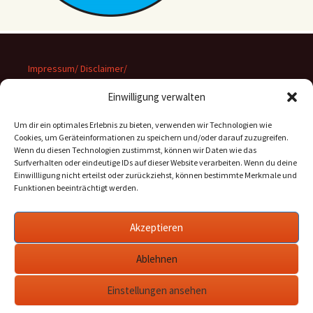
Impressum/ Disclaimer/
Datenschutz
Einwilligung verwalten
Um dir ein optimales Erlebnis zu bieten, verwenden wir Technologien wie
Cookies, um Geräteinformationen zu speichern und/oder darauf zuzugreifen.
Wenn du diesen Technologien zustimmst, können wir Daten wie das
Suchen
Surfverhalten oder eindeutige IDs auf dieser Website verarbeiten. Wenn du deine
nach:
Einwillligung nicht erteilst oder zurückziehst, können bestimmte Merkmale und
Funktionen beeinträchtigt werden.
Archiv
Akzeptieren
Archiv
Ablehnen
Einstellungen ansehen