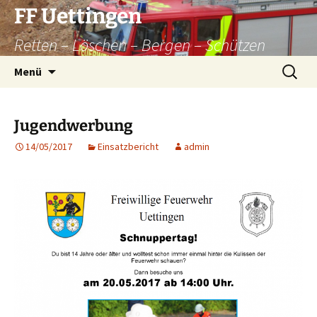
Zum
FF Uettingen
Inhalt
Retten – Löschen – Bergen – Schützen
springen
Suchen
Menü
nach:
Jugendwerbung
14/05/2017
Einsatzbericht
admin