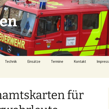
gen
hützen
Technik
Einsätze
Termine
Kontakt
Impress
Technik
Einsätze 2026
Fahrzeugübersicht
Einsätze 2025
LF16 (40/1)
amtskarten für
Gerätehaus
Einsätze 2024
TSF-W (46/1)
rophen
Alarmierung
Einsätze 2023
MZF (11/1)
von 1728