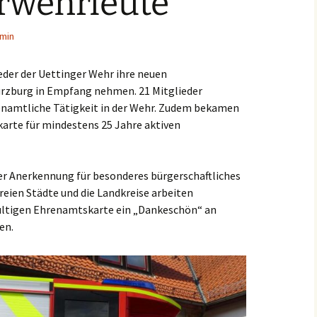
erwehrleute
Einsätze 2022
Fahrzeuge in
HLF2
Beschaffung
min
Einsätze 2021
Frühere Fahrzeuge
Früh
eder der Uettinger Wehr ihre neuen
Einsätze 2020
rzburg in Empfang nehmen. 21 Mitglieder
MTW 
hrenamtliche Tätigkeit in der Wehr. Zudem bekamen
Einsätze 2019
arte für mindestens 25 Jahre aktiven
TSF 
Einsätze 2018
 der Anerkennung für besonderes bürgerschaftliches
Einsätze 2017
reien Städte und die Landkreise arbeiten
ltigen Ehrenamtskarte ein „Dankeschön“ an
Einsätze 2016
en.
Einsätze 2015