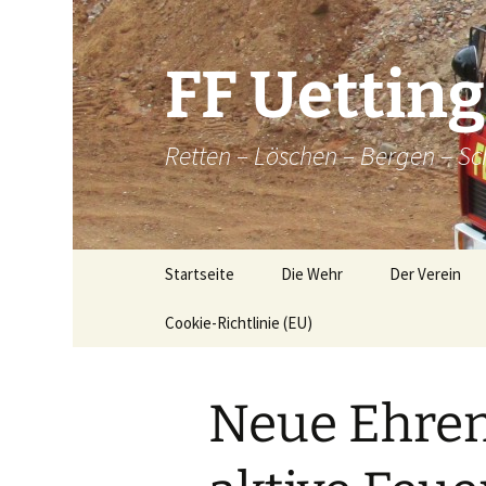
Zum
Inhalt
springen
FF Uettin
Retten – Löschen – Bergen – Sc
Startseite
Die Wehr
Der Verein
Cookie-Richtlinie (EU)
Die Wehr
Der Verein
Aktive
Chronik
Neue Ehren
Atemschutz
Historische
Brandkatatst
Maschinisten
Dorfordnung 