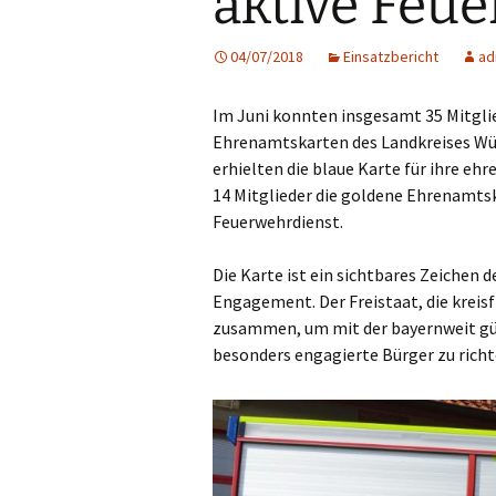
aktive Feu
First Responder
04/07/2018
Einsatzbericht
ad
Jugendfeuerwehr
Im Juni konnten insgesamt 35 Mitgli
Kinderfeuerwehr
Ehrenamtskarten des Landkreises Wü
erhielten die blaue Karte für ihre e
Nachwuchs gesucht!
14 Mitglieder die goldene Ehrenamtsk
Feuerwehrdienst.
Die Karte ist ein sichtbares Zeichen
Engagement. Der Freistaat, die kreisf
zusammen, um mit der bayernweit gü
besonders engagierte Bürger zu richt