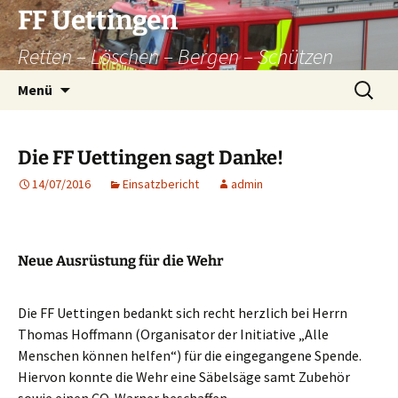
Zum
FF Uettingen
Inhalt
Retten – Löschen – Bergen – Schützen
springen
Suchen
Menü
nach:
Die FF Uettingen sagt Danke!
14/07/2016
Einsatzbericht
admin
Neue Ausrüstung für die Wehr
Die FF Uettingen bedankt sich recht herzlich bei Herrn
Thomas Hoffmann (Organisator der Initiative „Alle
Menschen können helfen“) für die eingegangene Spende.
Hiervon konnte die Wehr eine Säbelsäge samt Zubehör