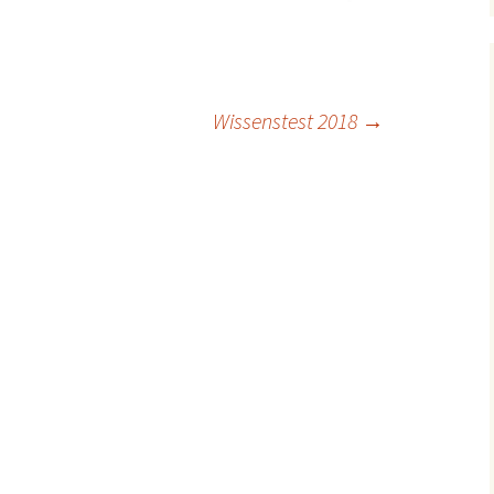
ion
Wissenstest 2018
→