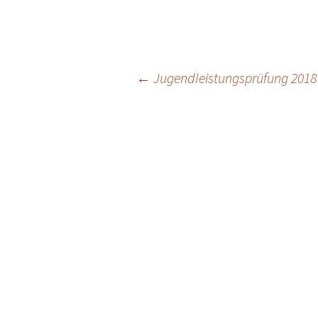
Beitragsnavigat
←
Jugendleistungsprüfung 2018