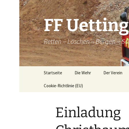
Zum
Inhalt
springen
FF Uettin
Retten – Löschen – Bergen – Sc
Startseite
Die Wehr
Der Verein
Cookie-Richtlinie (EU)
Die Wehr
Der Verein
Aktive
Chronik
Einladung
Atemschutz
Historische
Brandkatatst
Maschinisten
Dorfordnung 