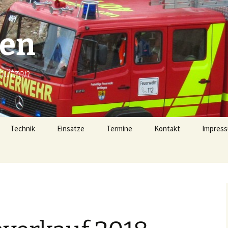
gen
hützen
Technik
Einsätze
Termine
Kontakt
Impress
Technik
Einsätze 2026
Fahrzeugübersicht
Einsätze 2025
LF16 (40/1)
Gerätehaus
Einsätze 2024
TSF-W (46/1)
rophen
Alarmierung
Einsätze 2023
MZF (11/1)
von 1728