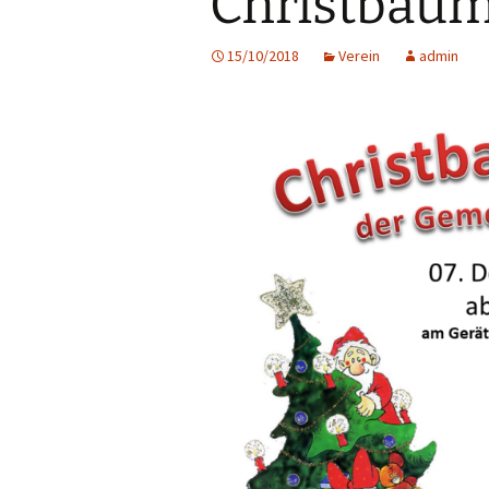
Christbaum
First Responder
15/10/2018
Verein
admin
Jugendfeuerwehr
Kinderfeuerwehr
Nachwuchs gesucht!