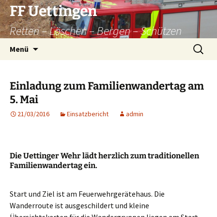
Zum
FF Uettingen
Inhalt
Retten – Löschen – Bergen – Schützen
springen
Suchen
Menü
nach:
Einladung zum Familienwandertag am
5. Mai
21/03/2016
Einsatzbericht
admin
Die Uettinger Wehr lädt herzlich zum traditionellen
Familienwandertag ein.
Start und Ziel ist am Feuerwehrgerätehaus. Die
Wanderroute ist ausgeschildert und kleine