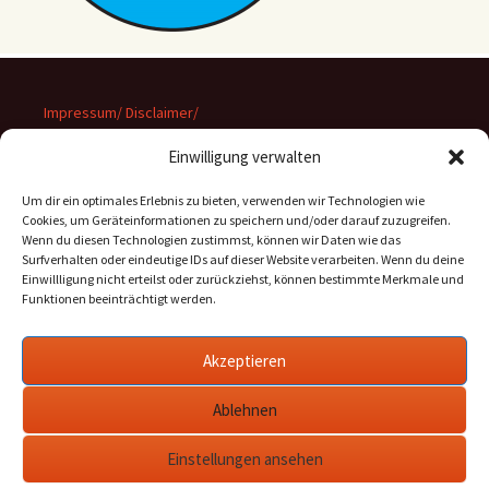
Impressum/ Disclaimer/
Datenschutz
Einwilligung verwalten
Um dir ein optimales Erlebnis zu bieten, verwenden wir Technologien wie
Cookies, um Geräteinformationen zu speichern und/oder darauf zuzugreifen.
Wenn du diesen Technologien zustimmst, können wir Daten wie das
Suchen
Surfverhalten oder eindeutige IDs auf dieser Website verarbeiten. Wenn du deine
nach:
Einwillligung nicht erteilst oder zurückziehst, können bestimmte Merkmale und
Funktionen beeinträchtigt werden.
Archiv
Akzeptieren
Archiv
Ablehnen
Einstellungen ansehen