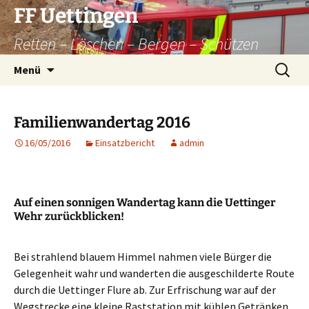
Zum
FF Uettingen
Inhalt
Retten – Löschen – Bergen – Schützen
springen
Suchen
Menü
nach:
Familienwandertag 2016
16/05/2016
Einsatzbericht
admin
Auf einen sonnigen Wandertag kann die Uettinger
Wehr zurückblicken!
Bei strahlend blauem Himmel nahmen viele Bürger die
Gelegenheit wahr und wanderten die ausgeschilderte Route
durch die Uettinger Flure ab. Zur Erfrischung war auf der
Wegstrecke eine kleine Raststation mit kühlen Getränken