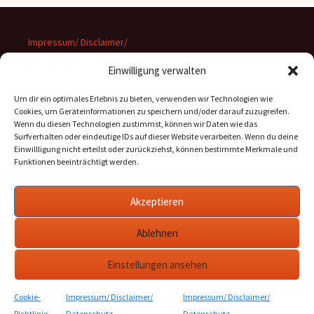
Impressum/ Disclaimer/
Datenschutz
Einwilligung verwalten
Um dir ein optimales Erlebnis zu bieten, verwenden wir Technologien wie
Cookies, um Geräteinformationen zu speichern und/oder darauf zuzugreifen.
Wenn du diesen Technologien zustimmst, können wir Daten wie das
Suchen
Surfverhalten oder eindeutige IDs auf dieser Website verarbeiten. Wenn du deine
nach:
Einwillligung nicht erteilst oder zurückziehst, können bestimmte Merkmale und
Funktionen beeinträchtigt werden.
Archiv
Akzeptieren
Archiv
Ablehnen
Einstellungen ansehen
Cookie-
Impressum/ Disclaimer/
Impressum/ Disclaimer/
Stolz präsentiert von WordPress
Richtlinie
Datenschutz
Datenschutz