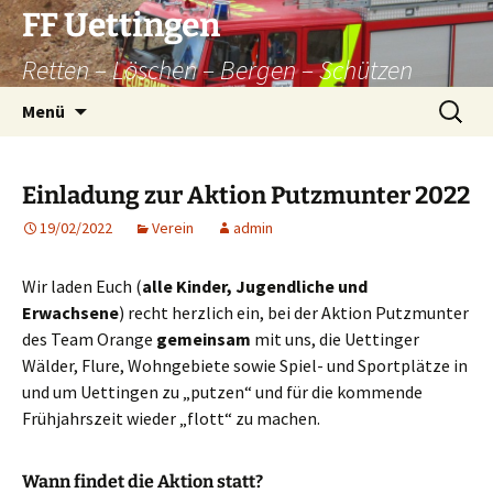
Zum
FF Uettingen
Inhalt
Retten – Löschen – Bergen – Schützen
springen
Suchen
Menü
nach:
Einladung zur Aktion Putzmunter 2022
19/02/2022
Verein
admin
Wir laden Euch (
alle Kinder, Jugendliche und
Erwachsene
) recht herzlich ein,
bei der Aktion Putzmunter
des Team Orange
gemeinsam
mit uns, die Uettinger
Wälder, Flure, Wohngebiete sowie Spiel- und Sportplätze in
und um Uettingen zu „putzen“ und für die kommende
Frühjahrszeit wieder „flott“ zu machen.
Wann findet die Aktion statt?