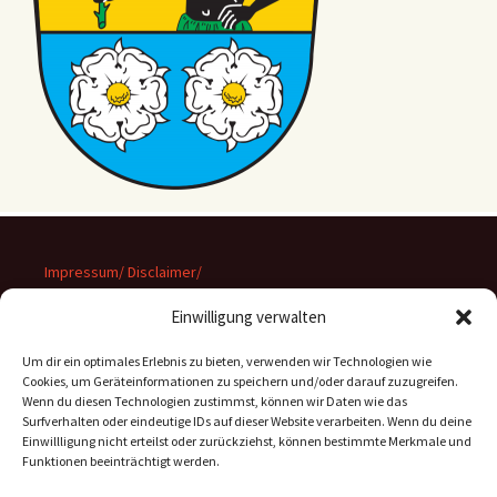
Impressum/ Disclaimer/
Datenschutz
Einwilligung verwalten
Um dir ein optimales Erlebnis zu bieten, verwenden wir Technologien wie
Cookies, um Geräteinformationen zu speichern und/oder darauf zuzugreifen.
Wenn du diesen Technologien zustimmst, können wir Daten wie das
Suchen
Surfverhalten oder eindeutige IDs auf dieser Website verarbeiten. Wenn du deine
nach:
Einwillligung nicht erteilst oder zurückziehst, können bestimmte Merkmale und
Funktionen beeinträchtigt werden.