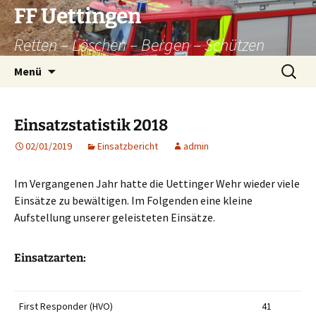
Zum
FF Uettingen
Inhalt
Retten – Löschen – Bergen – Schützen
springen
Suchen
Menü
nach:
Einsatzstatistik 2018
02/01/2019
Einsatzbericht
admin
Im Vergangenen Jahr hatte die Uettinger Wehr wieder viele
Einsätze zu bewältigen. Im Folgenden eine kleine
Aufstellung unserer geleisteten Einsätze.
Einsatzarten:
First Responder (HVO)
41