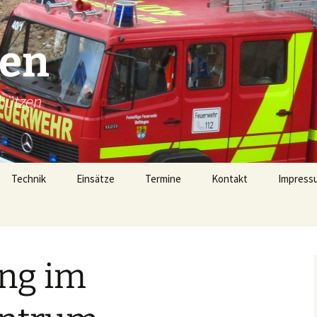
gen
hützen
Technik
Einsätze
Termine
Kontakt
Impressu
Technik
Einsätze 2026
Fahrzeugübersicht
Einsätze 2025
LF16 (40/1)
ng im
Gerätehaus
Einsätze 2024
TSF-W (46/1)
rophen
Alarmierung
Einsätze 2023
MZF (11/1)
on 1728