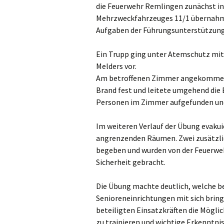
die Feuerwehr Remlingen zunächst in 
Mehrzweckfahrzeuges 11/1 übernahm
Aufgaben der Führungsunterstützung
Ein Trupp ging unter Atemschutz mit
Melders vor.
Am betroffenen Zimmer angekommen, s
Brand fest und leitete umgehend die
Personen im Zimmer aufgefunden und
Im weiteren Verlauf der Übung evakui
angrenzenden Räumen. Zwei zusätzlic
begeben und wurden von der Feuerweh
Sicherheit gebracht.
Die Übung machte deutlich, welche b
Senioreneinrichtungen mit sich bring
beteiligten Einsatzkräften die Mögli
zu trainieren und wichtige Erkenntni