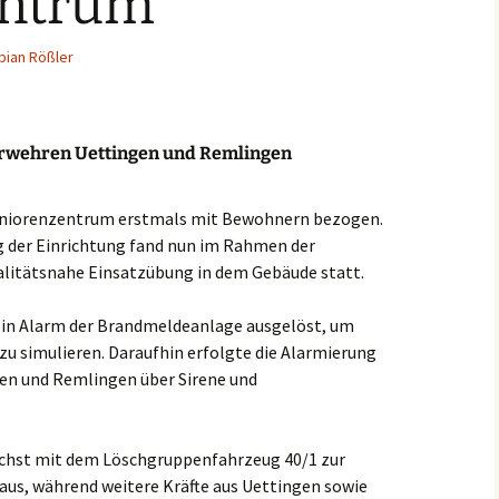
entrum
Einsätze 2022
Fahrzeuge in
HLF2
Beschaffung
bian Rößler
Einsätze 2021
Frühere Fahrzeuge
Früh
Einsätze 2020
MTW 
erwehren Uettingen und Remlingen
Einsätze 2019
TSF (
eniorenzentrum erstmals mit Bewohnern bezogen.
Einsätze 2018
g der Einrichtung fand nun im Rahmen der
alitätsnahe Einsatzübung in dem Gebäude statt.
Einsätze 2017
ein Alarm der Brandmeldeanlage ausgelöst, um
Einsätze 2016
zu simulieren. Daraufhin erfolgte die Alarmierung
gen und Remlingen über Sirene und
Einsätze 2015
ächst mit dem Löschgruppenfahrzeug 40/1 zur
s, während weitere Kräfte aus Uettingen sowie