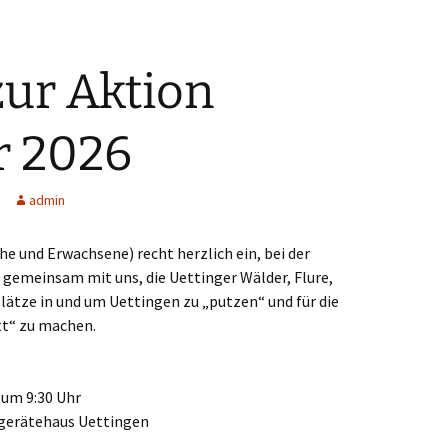
zur Aktion
r 2026
admin
che und Erwachsene) recht herzlich ein, bei der
emeinsam mit uns, die Uettinger Wälder, Flure,
ätze in und um Uettingen zu „putzen“ und für die
tt“ zu machen.
 um 9:30 Uhr
gerätehaus Uettingen