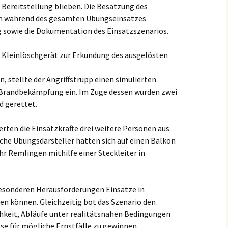
Bereitstellung blieben. Die Besatzung des
 während des gesamten Übungseinsatzes
 sowie die Dokumentation des Einsatzszenarios.
 Kleinlöschgerät zur Erkundung des ausgelösten
tellte der Angriffstrupp einen simulierten
 Brandbekämpfung ein. Im Zuge dessen wurden zwei
 gerettet.
erten die Einsatzkräfte drei weitere Personen aus
he Übungsdarsteller hatten sich auf einen Balkon
r Remlingen mithilfe einer Steckleiter in
esonderen Herausforderungen Einsätze in
en können. Gleichzeitig bot das Szenario den
chkeit, Abläufe unter realitätsnahen Bedingungen
sse für mögliche Ernstfälle zu gewinnen.