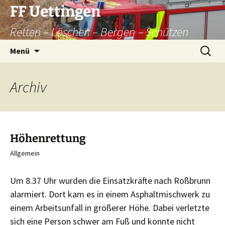
Zum
FF Uettingen
Inhalt
Retten – Löschen – Bergen – Schützen
springen
Suchen
Menü
nach:
Archiv
Höhenrettung
Allgemein
Um 8.37 Uhr wurden die Einsatzkräfte nach Roßbrunn
alarmiert.
Dort kam es in einem Asphaltmischwerk zu
einem Arbeitsunfall in größerer Höhe. Dabei verletzte
sich eine Person schwer am Fuß und konnte nicht