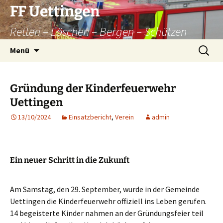
Zum
FF Uettingen
Inhalt
Retten – Löschen – Bergen – Schützen
springen
Suchen
Menü
nach:
Gründung der Kinderfeuerwehr
Uettingen
13/10/2024
Einsatzbericht
,
Verein
admin
Ein neuer Schritt in die Zukunft
Am Samstag, den 29. September, wurde in der Gemeinde
Uettingen die Kinderfeuerwehr offiziell ins Leben gerufen.
14 begeisterte Kinder nahmen an der Gründungsfeier teil