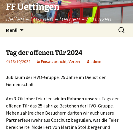
Zum
FF Uettingen
Inhalt
Retten – Löschen – Bergen – Schützen
springen
Suchen
Menü
nach:
Tag der offenen Tür 2024
13/10/2024
Einsatzbericht
,
Verein
admin
Jubiläum der HVO-Gruppe: 25 Jahre im Dienst der
Gemeinschaft
Am 3. Oktober feierten wir im Rahmen unseres Tags der
offenen Tür das 25-jährige Bestehen der HVO-Gruppe.
Neben zahlreichen Besuchern durften wir auch unsere
Partnerfeuerwehr aus Coschütz begrüßen, was die Feier
bereicherte. Moderiert von Martina Stollberger und