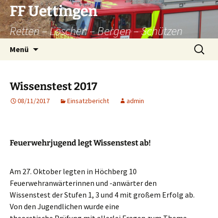
Zum
FF Uettingen
Inhalt
Retten – Löschen – Bergen – Schützen
springen
Suchen
Menü
nach:
Wissenstest 2017
08/11/2017
Einsatzbericht
admin
Feuerwehrjugend legt Wissenstest ab!
Am 27. Oktober legten in Höchberg 10
Feuerwehranwärterinnen und -anwärter den
Wissenstest der Stufen 1, 3 und 4 mit großem Erfolg ab.
Von den Jugendlichen wurde eine