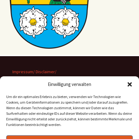
Impressum/ Disclaimer/
Datenschutz
Einwilligung verwalten
Um dir ein optimales Erlebnis zu bieten, verwenden wir Technologien wie
Cookies, um Geräteinformationen zu speichern und/oder darauf zuzugreifen.
Wenn du diesen Technologien zustimmst, können wir Daten wie das
Suchen
Surfverhalten oder eindeutige IDs auf dieser Website verarbeiten. Wenn du deine
nach:
Einwillligung nicht erteilst oder zurückziehst, können bestimmte Merkmale und
Funktionen beeinträchtigt werden.